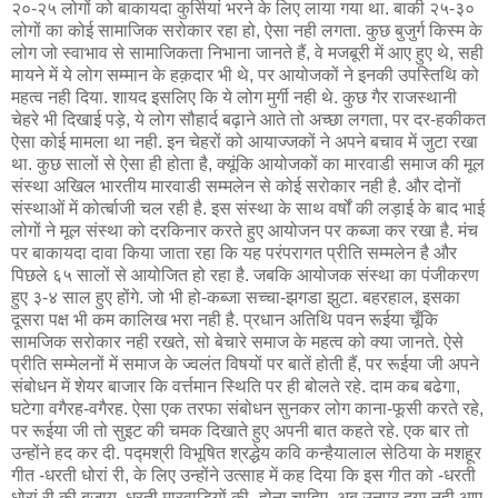
२०-२५ लोगों को बाकायदा कुर्सियां भरने के लिए लाया गया था. बाकी २५-३०
लोगों का कोई सामाजिक सरोकार रहा हो, ऐसा नही लगता. कुछ बुजुर्ग किस्म के
लोग जो स्वाभाव से सामाजिकता निभाना जानते हैं, वे मजबूरी में आए हुए थे, सही
मायने में ये लोग सम्मान के हक़दार भी थे, पर आयोजकों ने इनकी उपस्तिथि को
महत्व नही दिया. शायद इसलिए कि ये लोग मुर्गी नही थे. कुछ गैर राजस्थानी
चेहरे भी दिखाई पड़े, ये लोग सौहार्द बढ़ाने आते तो अच्छा लगता, पर दर-हकीकत
ऐसा कोई मामला था नही. इन चेहरों को आयाज्जकों ने अपने बचाव में जुटा रखा
था. कुछ सालों से ऐसा ही होता है, क्यूंकि आयोजकों का मारवाडी समाज की मूल
संस्था अखिल भारतीय मारवाडी सम्मलेन से कोई सरोकार नही है. और दोनों
संस्थाओं में कोर्त्बाजी चल रही है. इस संस्था के साथ वर्षों की लड़ाई के बाद भाई
लोगों ने मूल संस्था को दरकिनार करते हुए आयोजन पर कब्जा कर रखा है. मंच
पर बाकायदा दावा किया जाता रहा कि यह परंपरागत प्रीति सम्मलेन है और
पिछले ६५ सालों से आयोजित हो रहा है. जबकि आयोजक संस्था का पंजीकरण
हुए ३-४ साल हुए होंगे. जो भी हो-कब्जा सच्चा-झगडा झुटा. बहरहाल, इसका
दूसरा पक्ष भी कम कालिख भरा नही है. प्रधान अतिथि पवन रूईया चूँकि
सामजिक सरोकार नही रखते, सो बेचारे समाज के महत्व को क्या जानते. ऐसे
प्रीति सम्मेलनों में समाज के ज्वलंत विषयों पर बातें होती हैं, पर रूईया जी अपने
संबोधन में शेयर बाजार कि वर्त्तमान स्थिति पर ही बोलते रहे. दाम कब बढेगा,
घटेगा वगैरह-वगैरह. ऐसा एक तरफा संबोधन सुनकर लोग काना-फूसी करते रहे,
पर रूईया जी तो सुइट की चमक दिखाते हुए अपनी बात कहते रहे. एक बार तो
उन्होंने हद कर दी. पद्मश्री विभूषित श्रद्धेय कवि कन्हैयालाल सेठिया के मशहूर
गीत -धरती धोरां री, के लिए उन्होंने उत्साह में कह दिया कि इस गीत को -धरती
धोरां री की बजाय, धरती मारवाडियों की- होना चाहिए. अब उनपर दया नही आए